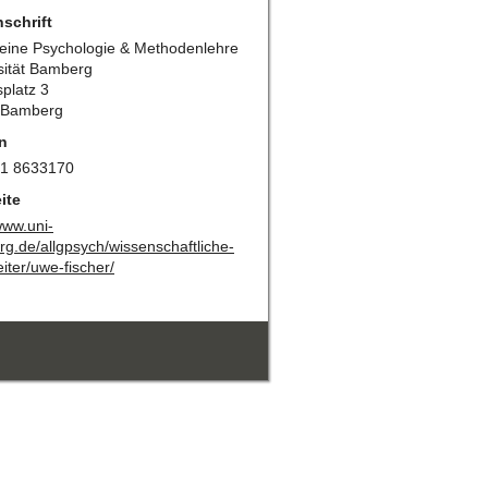
schrift
eine Psychologie & Methodenlehre
sität Bamberg
platz 3
 Bamberg
n
51 8633170
ite
www.uni-
g.de/allgpsych/wissenschaftliche-
iter/uwe-fischer/