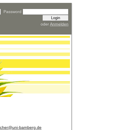
Password
oder
Anmelden
scher@uni-bamberg.de