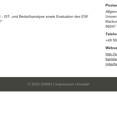
Postan
Allgem
d - IST- und Bedarfsanalyse sowie Evaluation des ESF
Univer
!“
Markus
96047
Telefo
+49 9
Webse
http://
bamber
mitarbe
© 2026 GNMH |
Impressum
|
Kontakt