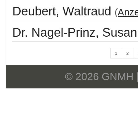
Deubert, Waltraud
(
Anze
Dr. Nagel-Prinz, Susa
1
2
© 2026 GNMH 