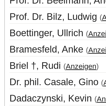
Prof. Dr. Beelmann, A
Prof. Dr. Bilz, Ludwig
(
A
Boettinger, Ullrich
(
Anze
Bramesfeld, Anke
(
Anze
Briel †, Rudi
(
Anzeigen
)
Dr. phil. Casale, Gino
(
Dadaczynski, Kevin
(
An