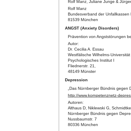
Rolf Manz, Juliane Junge & Jürge
Rolf Manz
Bundesverband der Unfallkassen 
81539 München
ANGST (Anxiety Disorders)
Prävention von Angststörungen be
Autor:
Dr. Cecilia A. Essau
Westfälische Wilhelms-Universitä
Psychologisches Institut I
Fliednerstr. 21,
48149 Münster
Depression
„Das Nürnberger Bündnis gegen D
http://www.kompetenznetz-depres
Autoren:
Althaus D, Niklewski G, Schmidtke 
Nürnberger Bündnis gegen Depres
Nussbaumstr. 7
80336 München