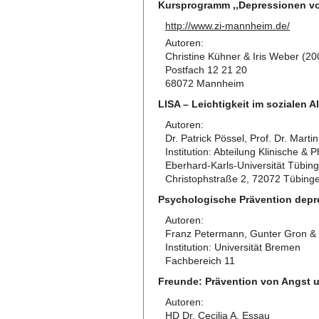
Kursprogramm ,,Depressionen v
http://www.zi-mannheim.de/
Autoren:
Christine Kühner & Iris Weber (20
Postfach 12 21 20
68072 Mannheim
LISA – Leichtigkeit im sozialen A
Autoren:
Dr. Patrick Pössel, Prof. Dr. Marti
Institution: Abteilung Klinische &
Eberhard-Karls-Universität Tübin
Christophstraße 2, 72072 Tübing
Psychologische Prävention depr
Autoren:
Franz Petermann, Gunter Gron & 
Institution: Universität Bremen
Fachbereich 11
Freunde: Prävention von Angst 
Autoren:
HD Dr. Cecilia A. Essau