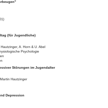
orbeugen"
01)
lltag (für Jugendliche)
n Hautzinger, A. Horn & U. Abel
 Physiologische Psychologie
gen
en
essiver Störungen im Jugendalter
Martin Hautzinger
und Depression