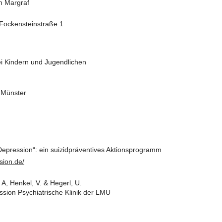
n Margraf
Fockensteinstraße 1
i Kindern und Jugendlichen
t Münster
epression“: ein suizidpräventives Aktionsprogramm
sion.de/
A, Henkel, V. & Hegerl, U.
sion Psychiatrische Klinik der LMU