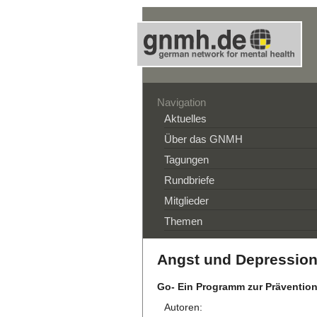
Navigation
Aktuelles
Über das GNMH
Tagungen
Rundbriefe
Mitglieder
Themen
Angst und Depressio
Go- Ein Programm zur Präventio
Autoren: