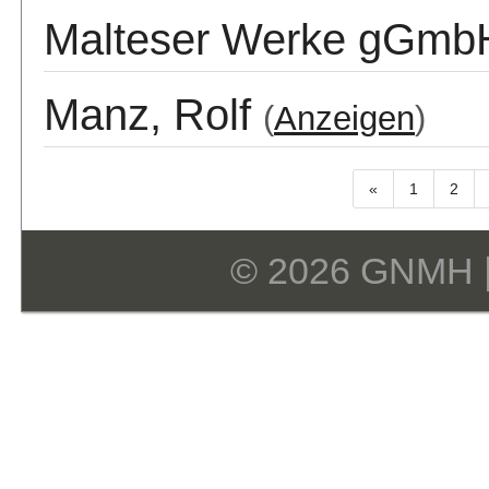
Malteser Werke gGmb
Manz, Rolf
(
Anzeigen
)
«
1
2
© 2026 GNMH 